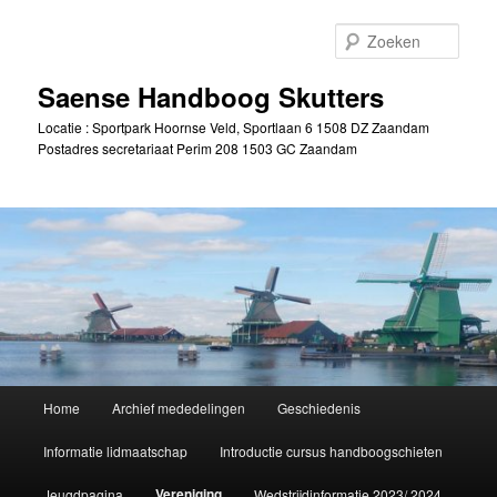
Spring
naar
Zoek
de
primaire
Saense Handboog Skutters
inhoud
Locatie : Sportpark Hoornse Veld, Sportlaan 6 1508 DZ Zaandam
Postadres secretariaat Perim 208 1503 GC Zaandam
Hoofdmenu
Home
Archief mededelingen
Geschiedenis
Informatie lidmaatschap
Introductie cursus handboogschieten
Vereniging
Jeugdpagina
Wedstrijdinformatie 2023/ 2024