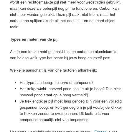
wordt een rechtgemaakte pijl niet meer voor wedstrijden gebruikt,
maar kan deze als oefenpijl nog prima functioneren. Carbon kan
niet meer worden gebruikt. Deze pijl raakt niet krom, maar het
carbon kan splijten als de pijl het doel mist en een hard object
raakt.
Types en maten van de pijl
Als je een keuze hebt gemaakt tussen carbon en aluminium is
van belang welk type het beste bij jouw boog en jezelf past.
Welke je aanschaft is van drie factoren afhankelijk:
Het type handboog: recurve of compound?
Het trekgewicht: hoeveel pond haal je uit je boog? Dus niet:
hoeveel pond staat op je boog vermeld!)
Je treklengte: je pijl moet lang genoeg zijn voor een volledig
gespannen boog, en kort genoeg om je pijl voorbij de klikker
te trekken zonder te overspannen. Dit laatste is voor
compound natuurlijk niet van toepassing.
Het aantal verschillende soorten pijlen is enorm.
Easton
is het