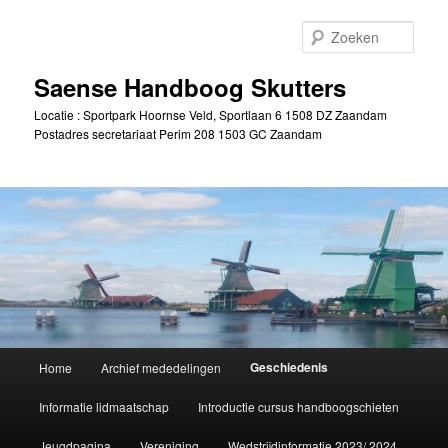
Spring
naar
Zoek
de
primaire
Saense Handboog Skutters
inhoud
Locatie : Sportpark Hoornse Veld, Sportlaan 6 1508 DZ Zaandam
Postadres secretariaat Perim 208 1503 GC Zaandam
Hoofdmenu
Geschiedenis
Home
Archief mededelingen
Informatie lidmaatschap
Introductie cursus handboogschieten
Jeugdpagina
Vereniging
Wedstrijdinformatie 2023/ 2024