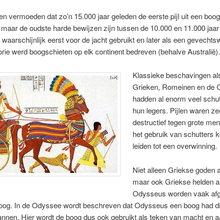
n vermoeden dat zo’n 15.000 jaar geleden de eerste pijl uit een boog
maar de oudste harde bewijzen zijn tussen de 10.000 en 11.000 jaar
waarschijnlijk eerst voor de jacht gebruikt en later als een gevechts
orie werd boogschieten op elk continent bedreven (behalve Australië).
Klassieke beschavingen al
Grieken, Romeinen en de 
hadden al enorm veel schut
hun legers. Pijlen waren ze
destructief tegen grote men
het gebruik van schutters k
leiden tot een overwinning.
Niet alleen Griekse goden a
maar ook Griekse helden a
Odysseus worden vaak af
oog. In de Odyssee wordt beschreven dat Odysseus een boog had di
annen. Hier wordt de boog dus ook gebruikt als teken van macht en a