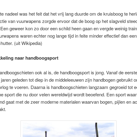
te nadeel was het feit dat het vrij lang duurde om de kruisboog te her
ctie van vuurwapens zorgde ervoor dat de boog op het slagveld stee
 Een geweer kon zo door een schild heen gaan en vergde weinig train
rwapens waren echter nog lange tijd in feite minder effectief dan een
utter. (uit Wikipedia)
kkeling naar handboogsport
ndboogschieten ook al is, de handboogsport is jong. Vanaf de eerst
jaren geleden tot diep in de middeleeuwen zijn handbogen gebruikt 
orlog te voeren. Daarna is handboogschieten langzaam gegroeid tot 
 sport die nu door velen wereldwijd wordt beoefend. Een sport waar t
and gaat met de zeer moderne materialen waarvan bogen, pijlen en a
kt.