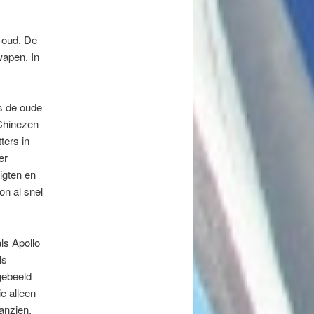
 oud. De
wapen. In
s de oude
Chinezen
ters in
er
igten en
on al snel
ls Apollo
ls
gebeeld
e alleen
anzien.