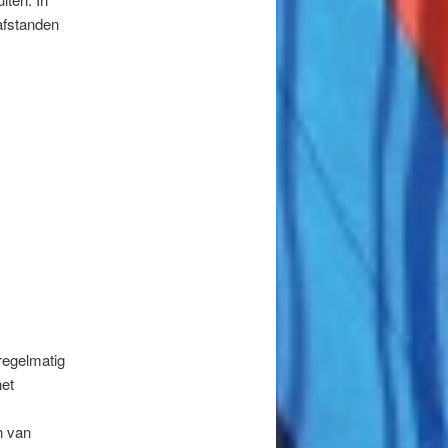
afstanden
regelmatig
het
n van