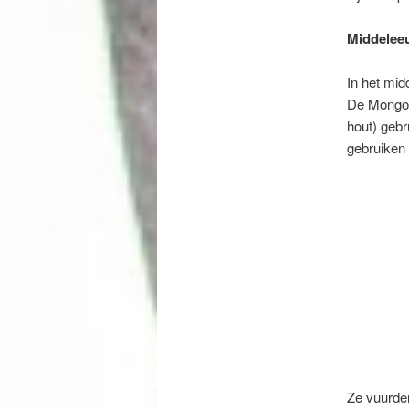
Middelee
In het mi
De Mongol
hout) gebr
gebruiken
Ze vuurden