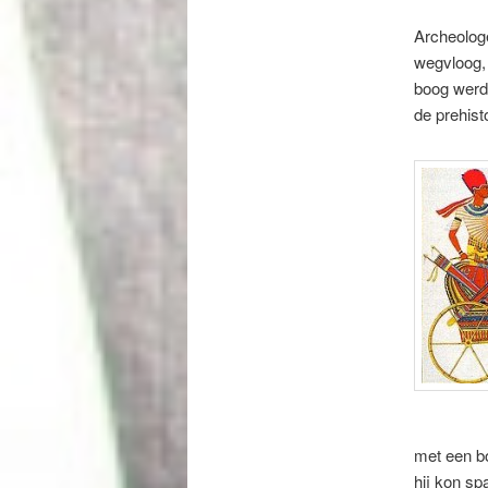
Archeologe
wegvloog, 
boog werd 
de prehist
met een b
hij kon sp