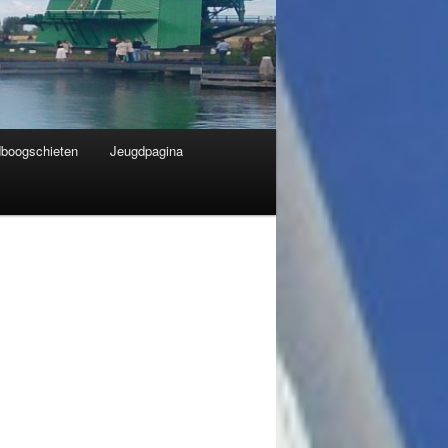
dboogschieten
Jeugdpagina