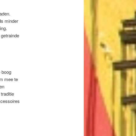
laden.
ds minder
ing.
 getrainde
e boog
om mee te
een
raditie
ccessoires