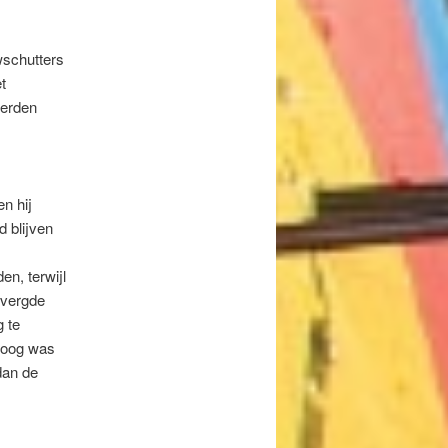
wschutters
t
werden
en hij
 blijven
en, terwijl
 vergde
 te
boog was
dan de