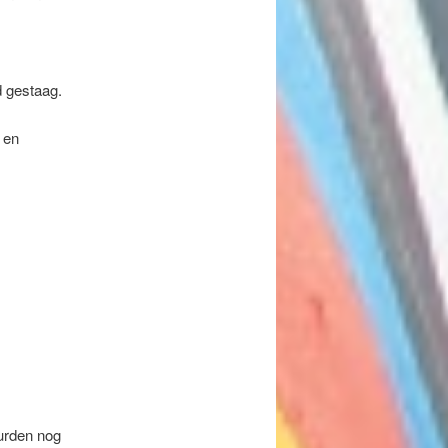
 gestaag.
 en
uurden nog