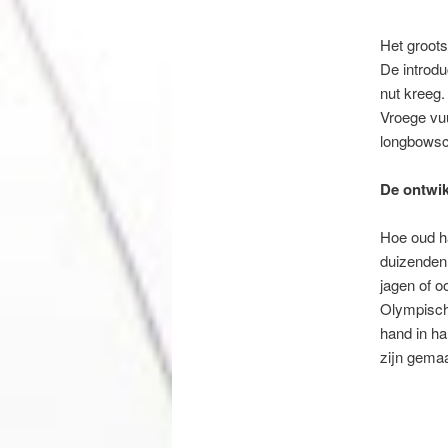
Het groots
De introdu
nut kreeg.
Vroege vuu
longbowsch
De ontwi
Hoe oud ha
duizenden 
jagen of o
Olympische
hand in h
zijn gemaa