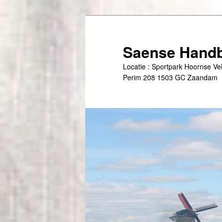
Spring
naar
de
Saense Handb
primaire
Locatie : Sportpark Hoornse V
inhoud
Perim 208 1503 GC Zaandam