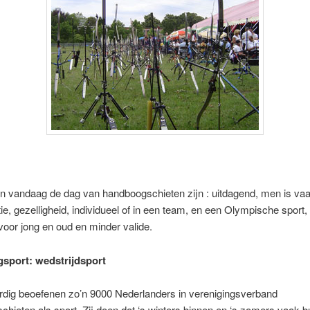
 vandaag de dag van handboogschieten zijn : uitdagend, men is vaa
ie, gezelligheid, individueel of in een team, en een Olympische sport
voor jong en oud en minder valide.
sport: wedstrijdsport
dig beoefenen zo’n 9000 Nederlanders in verenigingsverband
hieten als sport. Zij doen dat ‘s winters binnen en ‘s zomers vaak bu