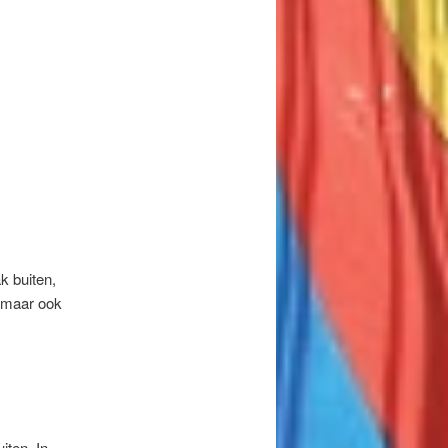
k buiten,
, maar ook
iten. In