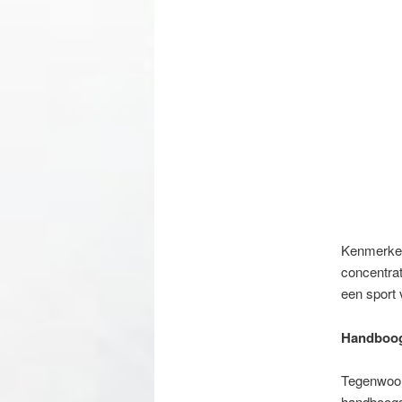
Kenmerken
concentrat
een sport 
Handboog
Tegenwoor
handboogsc