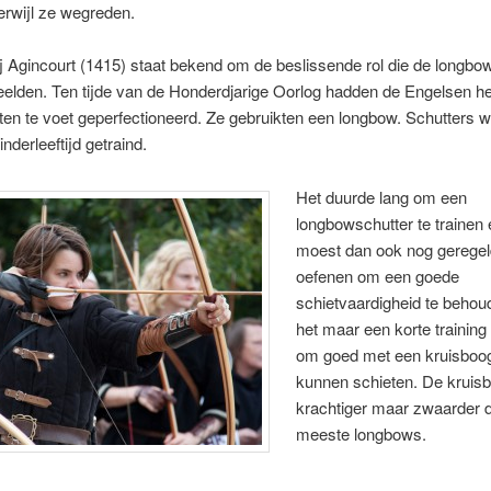
erwijl ze wegreden.
j Agincourt (1415) staat bekend om de beslissende rol die de longbo
eelden. Ten tijde van de Honderdjarige Oorlog hadden de Engelsen he
en te voet geperfectioneerd. Ze gebruikten een longbow. Schutters 
nderleeftijd getraind.
Het duurde lang om een
longbowschutter te trainen 
moest dan ook nog geregeld
oefenen om een goede
schietvaardigheid te behoud
het maar een korte training
om goed met een kruisboog
kunnen schieten. De kruis
krachtiger maar zwaarder 
meeste longbows.