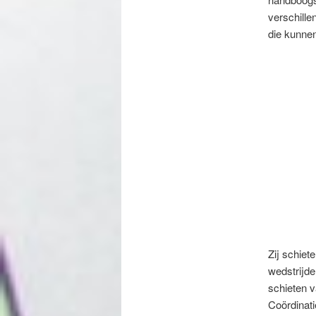
verschille
die kunnen
Zij schiet
wedstrijde
schieten v
Coördinati