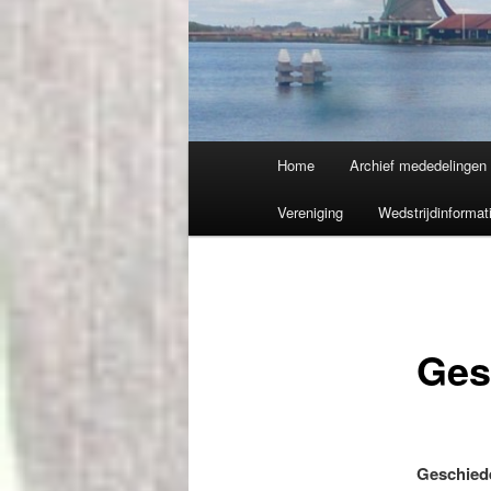
Hoofdmenu
Home
Archief mededelingen
Vereniging
Wedstrijdinformat
Ges
Geschiede