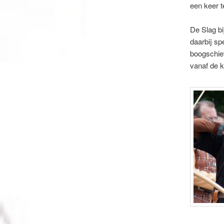
een keer t
De Slag bi
daarbij sp
boogschiet
vanaf de ki