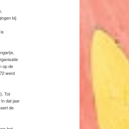
e,
ingen bij
is
ngarije,
rganisatie
n op de
972 werd
. Tot
In dat jaar
eert de
ens het