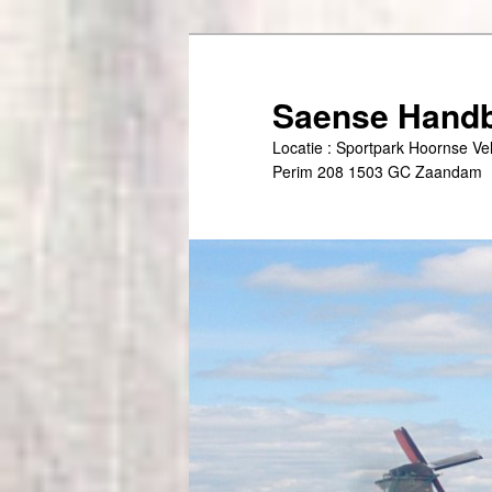
Spring
naar
de
Saense Handb
primaire
Locatie : Sportpark Hoornse V
inhoud
Perim 208 1503 GC Zaandam