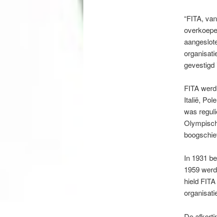
“FITA, van 
overkoepel
aangeslot
organisati
gevestigd
FITA werd 
Italië, Po
was reguli
Olympisch
boogschie
In 1931 b
1959 werde
hield FITA
organisati
De afkorti