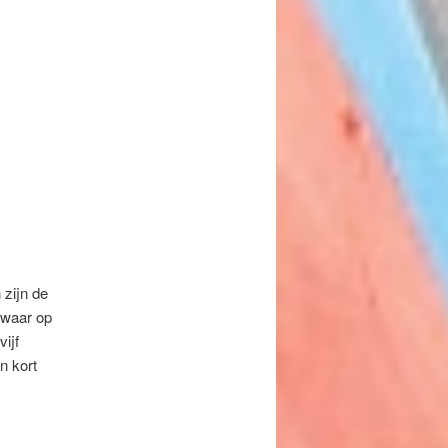
zijn de
 waar op
vijf
n kort