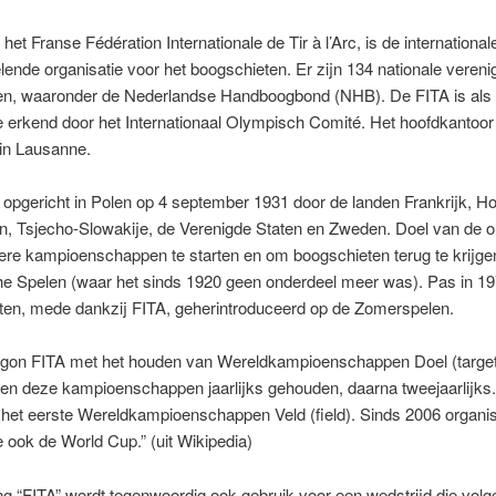
het Franse Fédération Internationale de Tir à l’Arc, is de international
ende organisatie voor het boogschieten. Er zijn 134 nationale verenig
en, waaronder de Nederlandse Handboogbond (NHB). De FITA is als
e erkend door het Internationaal Olympisch Comité. Het hoofdkantoor 
 in Lausanne.
opgericht in Polen op 4 september 1931 door de landen Frankrijk, Ho
len, Tsjecho-Slowakije, de Verenigde Staten en Zweden. Doel van de o
ere kampioenschappen te starten en om boogschieten terug te krijge
e Spelen (waar het sinds 1920 geen onderdeel meer was). Pas in 1
ten, mede dankzij FITA, geherintroduceerd op de Zomerspelen.
egon FITA met het houden van Wereldkampioenschappen Doel (target)
n deze kampioenschappen jaarlijks gehouden, daarna tweejaarlijks. 
 het eerste Wereldkampioenschappen Veld (field). Sinds 2006 organis
e ook de World Cup.” (uit Wikipedia)
ng “FITA” wordt tegenwoordig ook gebruik voor een wedstrijd die volg