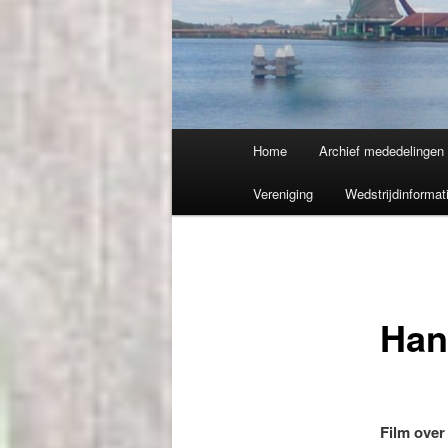
Hoofdmenu
Home
Archief mededelingen
Vereniging
Wedstrijdinformat
Han
Film ove