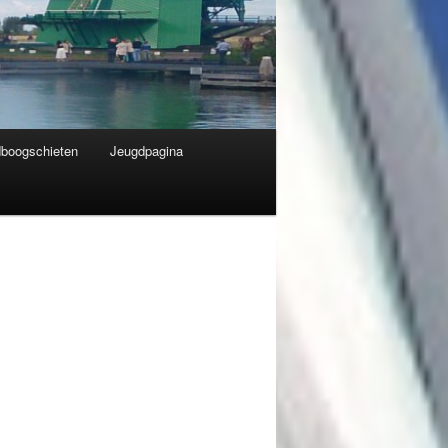
dboogschieten
Jeugdpagina