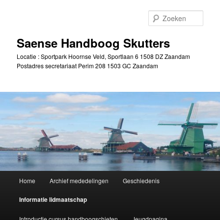
Spring
naar
Zoek
de
primaire
Saense Handboog Skutters
inhoud
Locatie : Sportpark Hoornse Veld, Sportlaan 6 1508 DZ Zaandam
Postadres secretariaat Perim 208 1503 GC Zaandam
Hoofdmenu
Home
Archief mededelingen
Geschiedenis
Informatie lidmaatschap
Introductie cursus handboogschieten
Jeugdpagina