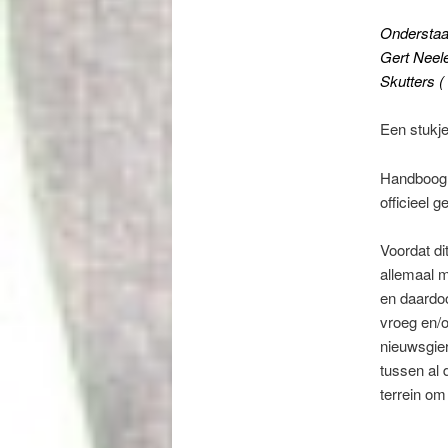
Onderstaa
Gert Neele
Skutters (
Een stukj
Handboog 
officieel 
Voordat di
allemaal 
en daardo
vroeg en/o
nieuwsgier
tussen al 
terrein om