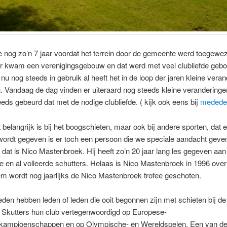
 nog zo’n 7 jaar voordat het terrein door de gemeente werd toegewe
r kwam een verenigingsgebouw en dat werd met veel clubliefde geb
nu nog steeds in gebruik al heeft het in de loop der jaren kleine vera
 Vandaag de dag vinden er uiteraard nog steeds kleine veranderingen
eds gebeurd dat met de nodige clubliefde. ( kijk ook eens bij
mededel
belangrijk is bij het boogschieten, maar ook bij andere sporten, dat 
 wordt gegeven is er toch een persoon die we speciale aandacht geven 
 dat is Nico Mastenbroek. Hij heeft zo’n 20 jaar lang les gegeven aan
 en al volleerde schutters. Helaas is Nico Mastenbroek in 1996 over
m wordt nog jaarlijks de Nico Mastenbroek trofee geschoten.
leden hebben leden of leden die ooit begonnen zijn met schieten bij d
Skutters hun club vertegenwoordigd op Europese-
kampioenschappen en op Olympische- en Wereldspelen. Een van d