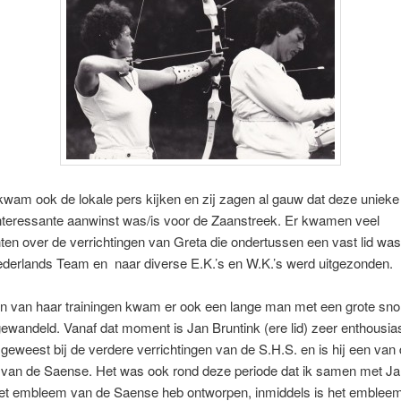
kwam ook de lokale pers kijken en zij zagen al gauw dat deze unieke
interessante aanwinst was/is voor de Zaanstreek. Er kwamen veel
ten over de verrichtingen van Greta die ondertussen een vast lid w
ederlands Team en naar diverse E.K.’s en W.K.’s werd uitgezonden.
n van haar trainingen kwam er ook een lange man met een grote sno
gewandeld. Vanaf dat moment is Jan Bruntink (ere lid) zeer enthousia
geweest bij de verdere verrichtingen van de S.H.S. en is hij een van 
s van de Saense. Het was ook rond deze periode dat ik samen met Ja
het embleem van de Saense heb ontworpen, inmiddels is het emblee