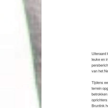
Uiteraard 
leuke en 
persberich
van het N
Tijdens ee
terrein op
betrokken 
oprichter
Bruntink 