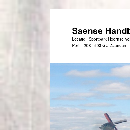
Spring
naar
de
Saense Handb
primaire
Locatie : Sportpark Hoornse V
inhoud
Perim 208 1503 GC Zaandam