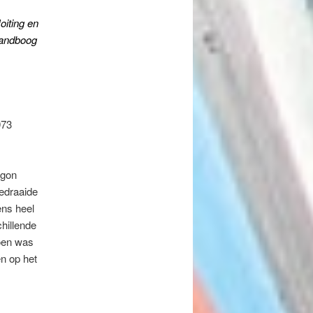
oiting en
Handboog
973
egon
edraaide
ens heel
hillende
doen was
n op het