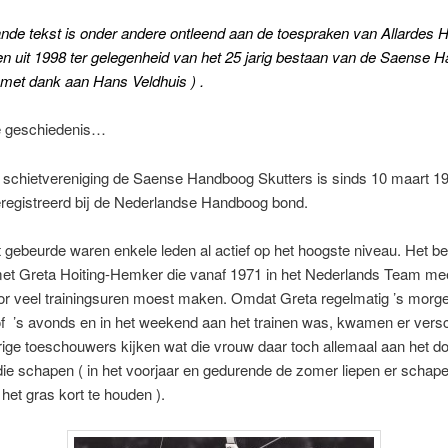
nde tekst is onder andere ontleend aan de toespraken van
Allardes H
n uit 1998 ter gelegenheid van het 25 jarig bestaan van de Saense 
 met dank aan Hans Veldhuis )
.
e geschiedenis…
schietvereniging de Saense Handboog Skutters is sinds 10 maart 1
geregistreerd bij de Nederlandse Handboog bond.
t gebeurde waren enkele leden al actief op het hoogste niveau. Het b
met Greta Hoiting-Hemker die vanaf 1971 in het Nederlands Team me
or veel trainingsuren moest maken. Omdat Greta regelmatig ’s morg
f ’s avonds en in het weekend aan het trainen was, kwamen er versc
ige toeschouwers kijken wat die vrouw daar toch allemaal aan het 
die schapen ( in het voorjaar en gedurende de zomer liepen er schape
 het gras kort te houden ).