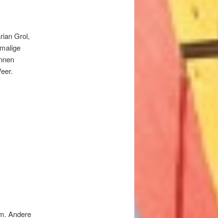
rian Grol,
nmalige
innen
eer.
am. Andere