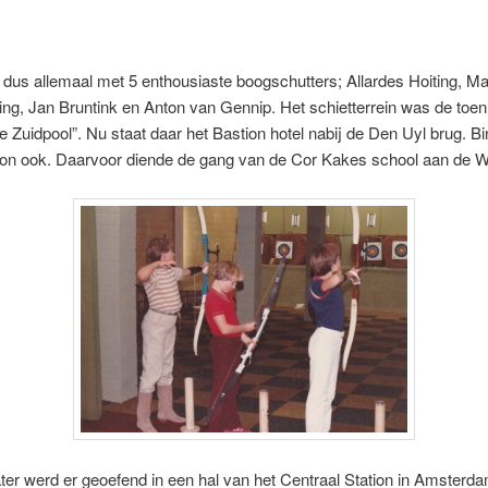
dus allemaal met 5 enthousiaste boogschutters; Allardes Hoiting, Ma
ing, Jan Bruntink en Anton van Gennip. Het schietterrein was de toe
e Zuidpool”. Nu staat daar het Bastion hotel nabij de Den Uyl brug. B
kon ook. Daarvoor diende de gang van de Cor Kakes school aan de W
ater werd er geoefend in een hal van het Centraal Station in Amsterd