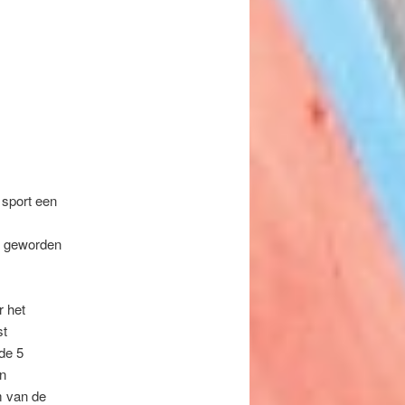
 sport een
as geworden
r het
st
de 5
n
m van de