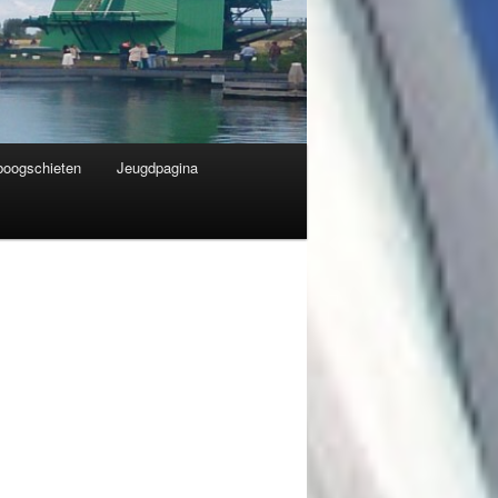
dboogschieten
Jeugdpagina