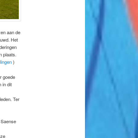
zen aan de
ouwd. Het
nderingen
 plaats.
ingen
)
er goede
in dit
leden. Ter
e Saense
eze